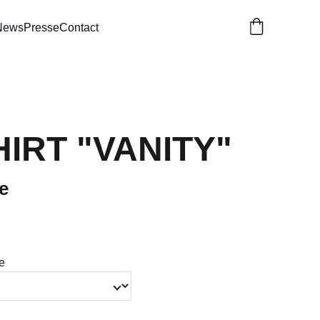
News
Presse
Contact
HIRT "VANITY"
e
e