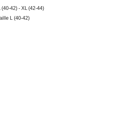
 (40-42) - XL (42-44)
ille L (40-42)
DÉCORATION SKATE
LOGOS
BANCS
Liliboard®
 All rights reserved