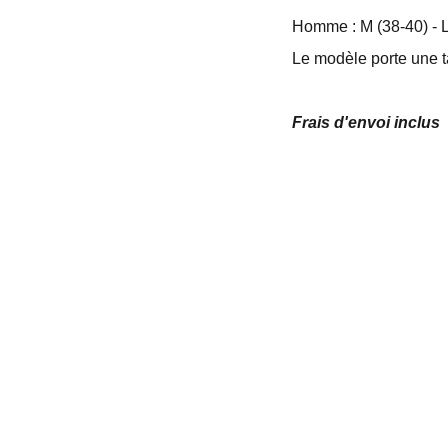
Homme : M (38-40) - L
Le modèle porte une ta
Frais d'envoi inclus
DÉCORATION MURALE
N INTÉRIEURE
RD DÉCORATION
PERSONNALISATIONS
SKATE ART