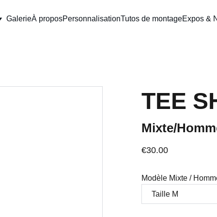
Galerie
À propos
Personnalisation
Tutos de montage
Expos & 
TEE S
Mixte/Homm
€30.00
Modèle Mixte / Homm