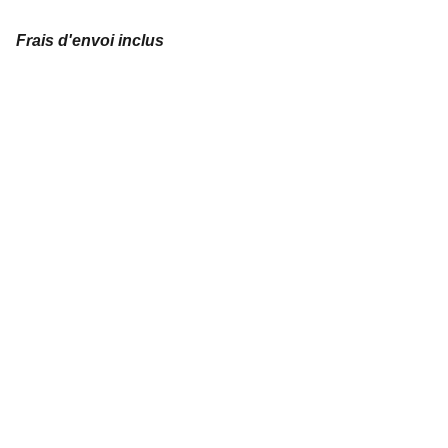
Frais d'envoi inclus
Détournement de l'image sur skateboard 
DÉCORATION MURALE
SKATEBOARD DÉCORATION
SKATE ART
liliboard@gmail.com
BANCS
DÉCORATION INTÉRIEURE
DÉCORATION SKATE