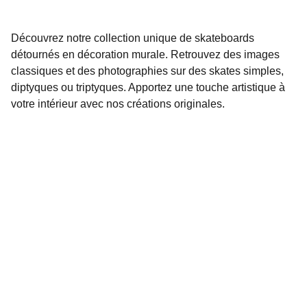
Découvrez notre collection unique de skateboards
détournés en décoration murale. Retrouvez des images
classiques et des photographies sur des skates simples,
diptyques ou triptyques. Apportez une touche artistique à
votre intérieur avec nos créations originales.
Détournement de l'image sur skateboard 
DÉCORATION MURALE
SKATEBOARD DÉCORATION
SKATE ART
liliboard@gmail.com