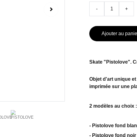
-
+
Ajouter au panie
Skate "Pistolove". Cr
Objet d'art unique e
imprimée sur une pl
2 modèles au choix :
- Pistolove fond bla
- Pistolove fond noir