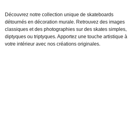
Découvrez notre collection unique de skateboards
détournés en décoration murale. Retrouvez des images
classiques et des photographies sur des skates simples,
diptyques ou triptyques. Apportez une touche artistique à
votre intérieur avec nos créations originales.
Détournement de l'image sur skateboard 
DÉCORATION MURALE
SKATEBOARD DÉCORATION
SKATE ART
liliboard@gmail.com